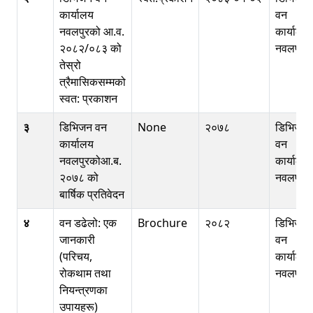
कार्यालय
वन
नवलपुरको आ.व.
कार्यालय
२०८२/०८३ को
नवलपुर
तेस्रो
त्रैमासिकसम्मको
स्वत: प्रकाशन
३
डिभिजन वन
None
२०७८
डिभिजन
कार्यालय
वन
नवलपुरकोआ.ब.
कार्यालय
२०७८ को
नवलपुर
बार्षिक प्रतिवेदन
४
वन डढेलो: एक
Brochure
२०८२
डिभिजन
जानकारी
वन
(परिचय,
कार्यालय
रोकथाम तथा
नवलपुर
नियन्त्रणका
उपायहरू)