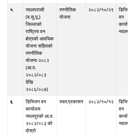
५
नवलपरासी
रणनीतिक
२०८२/१०/२९
डिभिजन
(ब.सु.पू.)
योजना
वन
जिल्लाको
कार्यालय
राष्ट्रिय वन
नवलपुर
क्षेत्रको आवधिक
योजना सहितको
रणनीतिक
योजना-२०८२
(आ.व.
२०८२/०८३
देखि
२०८६/०८७)
६
डिभिजन वन
स्वत:प्रकाशन
२०८२/१०/१२
डिभिजन
कार्यालय
वन
नवलपुरको आ.व.
कार्यालय
२०८२/०८३ को
नवलपुर
दोस्रो