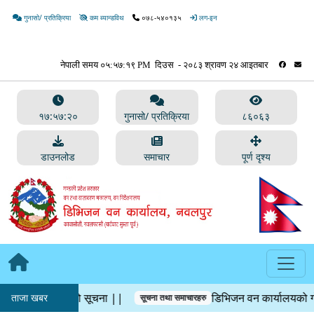
गुनासो/ प्रतिक्रिया
कम ब्यान्डविथ
०७८-५४०१३५
लग-इन
१७:५७:२०
गुनासो/ प्रतिक्रिया
८६०६३
डाउनलोड
समाचार
पूर्ण दृश्य
लाम बिक्रीको सूचना ||
डिभिजन वन कार्यालयको गोलिया क
ताजा खबर
सूचना तथा समाचारहरु