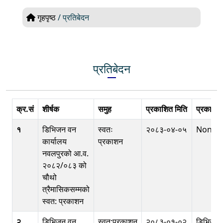
गृहपृष्ठ
/ प्रतिबेदन
प्रतिबेदन
क्र.सं
शीर्षक
समुह
प्रकाशित मिति
प्रकाशक
१
डिभिजन वन
स्वतः
२०८३-०४-०५
None
कार्यालय
प्रकाशन
नवलपुरको आ.व.
२०८२/०८३ को
चौथो
त्रैमासिकसम्मको
स्वत: प्रकाशन
२
डिभिजन वन
स्वत:प्रकाशन
२०८३-०१-०२
डिभिजन