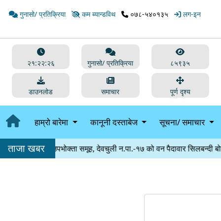
गुनासो/ प्रतिक्रिया
कम ब्यान्डविथ
०७८-५४०१३५
लग-इन
२१:२२:२६
गुनासो/ प्रतिक्रिया
८५९३५
डाउनलोड
समाचार
पूर्ण दृश्य
हाम्रो बारेमा
कानूनी दस्ताबेज
सूचना/ समाचार
ताजा खबर
दायिक वन उपभोक्ता समूह, देवचुली न.पा.-१७ को वन पैदावार सिलबन्दी बोलपत्रद्व