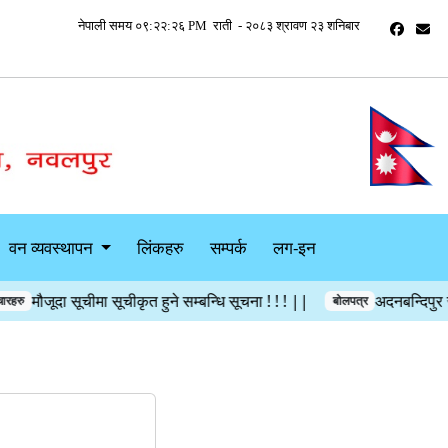
वन व्यवस्थापन
लिंकहरु
सम्पर्क
लग-इन
दा सूचीमा सूचीकृत हुने सम्बन्धि सूचना ! ! ! ||
अदनबन्दिपुर सामुदायिक
बोलपत्र