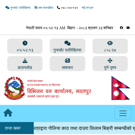
गुनासो/ प्रतिक्रिया
कम ब्यान्डविथ
०७८-५४०१३५
लग-इन
०५:५२:१४
गुनासो/ प्रतिक्रिया
८५८२७
डाउनलोड
समाचार
पूर्ण दृश्य
िलबन्दी बोलपत्रद्वारा गोलिया काठ तथा दाउरा लिलाम बिक्री सम्बन्धीको सूचना
ताजा खबर